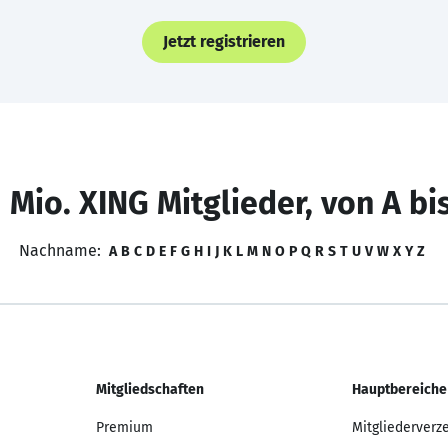
Jetzt registrieren
 Mio. XING Mitglieder, von A bi
Nachname:
A
B
C
D
E
F
G
H
I
J
K
L
M
N
O
P
Q
R
S
T
U
V
W
X
Y
Z
Mitgliedschaften
Hauptbereiche
Premium
Mitgliederverz