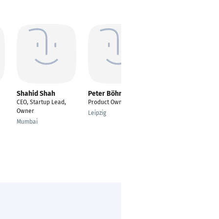
Shahid Shah
Peter Böhm
Logan McGraw
CEO, Startup Lead,
Product Owner
---
Owner
Leipzig
Hogansville
Mumbai