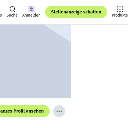
Stellenanzeige schalten
ts
Suche
Anmelden
Produkte
anzes Profil ansehen