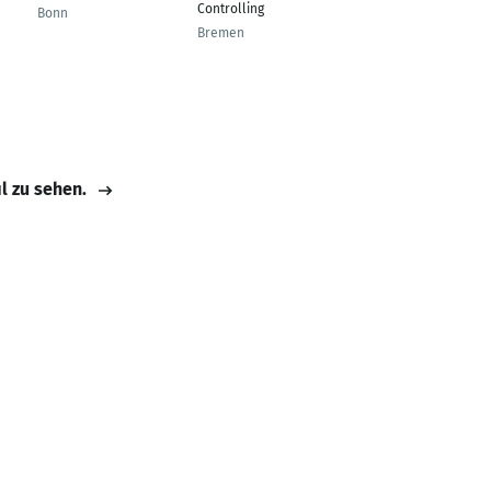
Controlling
Developer
Bonn
Bremen
Darmstadt
il zu sehen.