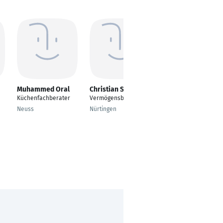
Muhammed Oral
Christian Schmid
Marcel Alexander
Larsen
Küchenfachberater
Vermögensberater
Seniorberater
Neuss
Nürtingen
Finanzen/Investment
Hamburg