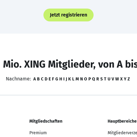
Jetzt registrieren
 Mio. XING Mitglieder, von A bi
Nachname:
A
B
C
D
E
F
G
H
I
J
K
L
M
N
O
P
Q
R
S
T
U
V
W
X
Y
Z
Mitgliedschaften
Hauptbereiche
Premium
Mitgliederverz