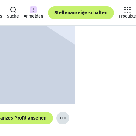
Stellenanzeige schalten
ts
Suche
Anmelden
Produkte
anzes Profil ansehen