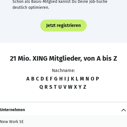
Schon als Basis-Mitglied kannst Du Deine Job-Suche
deutlich optimieren.
Jetzt registrieren
21 Mio. XING Mitglieder, von A bis Z
Nachname:
A
B
C
D
E
F
G
H
I
J
K
L
M
N
O
P
Q
R
S
T
U
V
W
X
Y
Z
Unternehmen
New Work SE