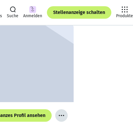
Stellenanzeige schalten
ts
Suche
Anmelden
Produkte
anzes Profil ansehen