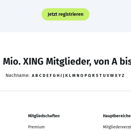
Jetzt registrieren
 Mio. XING Mitglieder, von A bi
Nachname:
A
B
C
D
E
F
G
H
I
J
K
L
M
N
O
P
Q
R
S
T
U
V
W
X
Y
Z
Mitgliedschaften
Hauptbereiche
Premium
Mitgliederverz