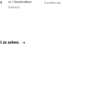
ng
ur / Konstrukteur
Frankfurt Am Main
Hamburg
Erkelenz
il zu sehen.