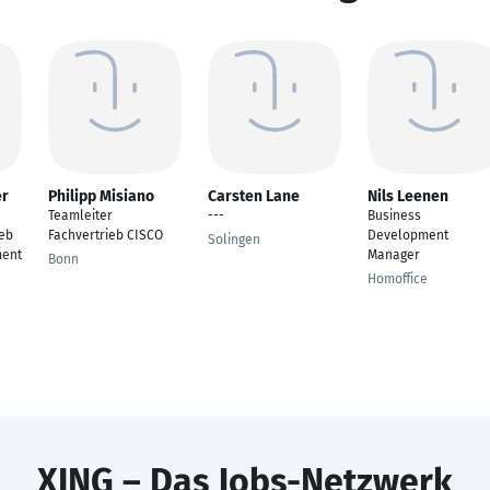
er
Philipp Misiano
Carsten Lane
Nils Leenen
Teamleiter
---
Business
ieb
Fachvertrieb CISCO
Development
Solingen
ment
Manager
Bonn
Homoffice
XING – Das Jobs-Netzwerk