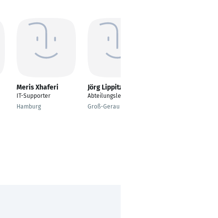
Meris Xhaferi
Jörg Lippitz
Danica Liu
IT-Supporter
Abteilungsleiter
Studentische
Hilfskraft
Hamburg
Groß-Gerau
Chemnitz