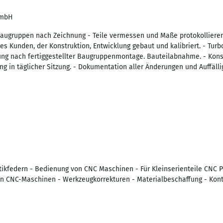
GmbH
Baugruppen nach Zeichnung - Teile vermessen und Maße protokolliere
s Kunden, der Konstruktion, Entwicklung gebaut und kalibriert. - Tur
ung nach fertiggestellter Baugruppenmontage. Bauteilabnahme. - Kons
ng in täglicher Sitzung. - Dokumentation aller Änderungen und Auffälli
ikfedern - Bedienung von CNC Maschinen - Für Kleinserienteile CNC
 CNC-Maschinen - Werkzeugkorrekturen - Materialbeschaffung - Kontro