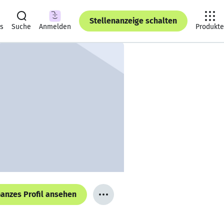
Stellenanzeige schalten
ts
Suche
Anmelden
Produkte
anzes Profil ansehen