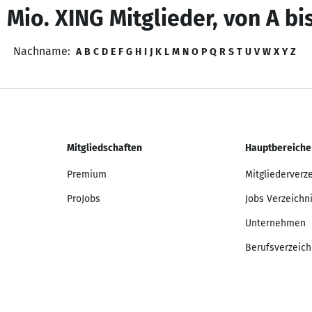
 Mio. XING Mitglieder, von A bi
Nachname:
A
B
C
D
E
F
G
H
I
J
K
L
M
N
O
P
Q
R
S
T
U
V
W
X
Y
Z
Mitgliedschaften
Hauptbereiche
Premium
Mitgliederverz
ProJobs
Jobs Verzeichn
Unternehmen
Berufsverzeich