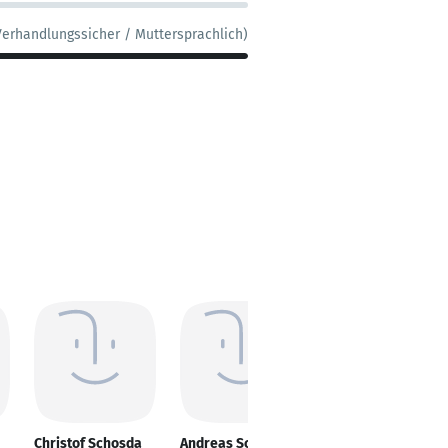
Verhandlungssicher / Muttersprachlich)
Christof Schosda
Andreas Schmidt
Sebastian