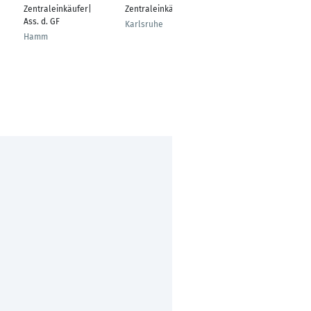
Herzinger
Zentraleinkäufer|
Zentraleinkäufer
Zentraleinkäufer
Ass. d. GF
Karlsruhe
Non-Food
Hamm
Fürth