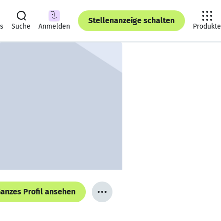
Stellenanzeige schalten
ts
Suche
Anmelden
Produkte
anzes Profil ansehen