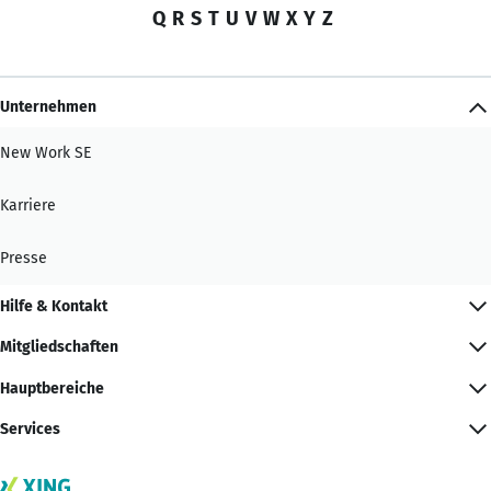
Q
R
S
T
U
V
W
X
Y
Z
Unternehmen
New Work SE
Karriere
Presse
Hilfe & Kontakt
Mitgliedschaften
Hauptbereiche
Services