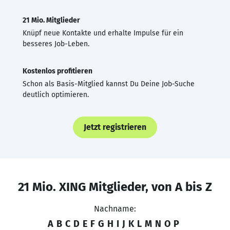
21 Mio. Mitglieder
Knüpf neue Kontakte und erhalte Impulse für ein
besseres Job-Leben.
Kostenlos profitieren
Schon als Basis-Mitglied kannst Du Deine Job-Suche
deutlich optimieren.
Jetzt registrieren
21 Mio. XING Mitglieder, von A bis Z
Nachname:
A
B
C
D
E
F
G
H
I
J
K
L
M
N
O
P