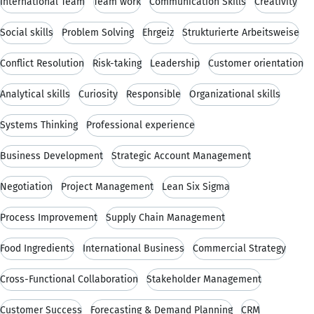
International Team
Team work
Communication Skills
Creativity
Social skills
Problem Solving
Ehrgeiz
Strukturierte Arbeitsweise
Conflict Resolution
Risk-taking
Leadership
Customer orientation
Analytical skills
Curiosity
Responsible
Organizational skills
Systems Thinking
Professional experience
Business Development
Strategic Account Management
Negotiation
Project Management
Lean Six Sigma
Process Improvement
Supply Chain Management
Food Ingredients
International Business
Commercial Strategy
Cross-Functional Collaboration
Stakeholder Management
Customer Success
Forecasting & Demand Planning
CRM