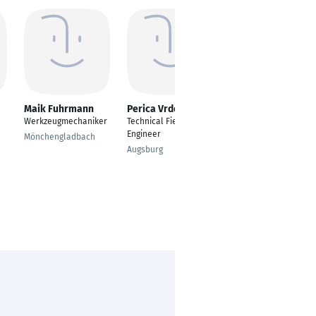
Maik Fuhrmann
Perica Vrdoljak
Markus Karl
Werkzeugmechaniker
Technical Field
Maschinentechnik
Engineer
Mönchengladbach
Urspringen
Augsburg