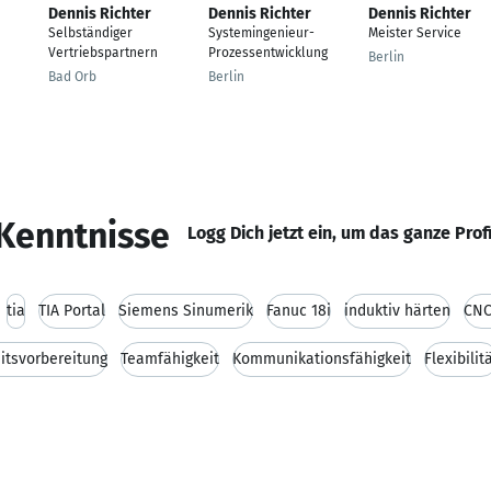
Dennis Richter
Dennis Richter
Dennis Richter
Selbständiger
Systemingenieur-
Meister Service
Vertriebspartnern
Prozessentwicklung
Berlin
Bad Orb
Berlin
Kenntnisse
Logg Dich jetzt ein, um das ganze Prof
tia
TIA Portal
Siemens Sinumerik
Fanuc 18i
induktiv härten
CNC
itsvorbereitung
Teamfähigkeit
Kommunikationsfähigkeit
Flexibilit