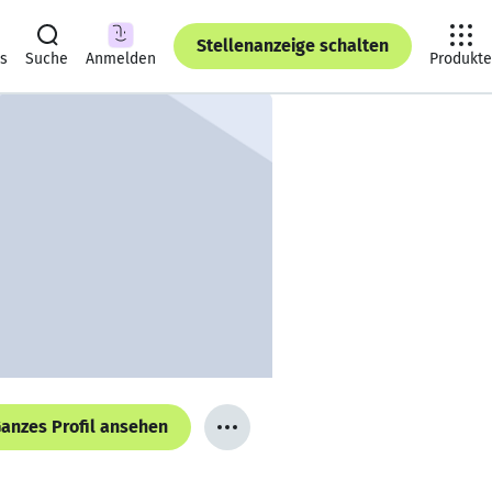
Stellenanzeige schalten
ts
Suche
Anmelden
Produkte
anzes Profil ansehen