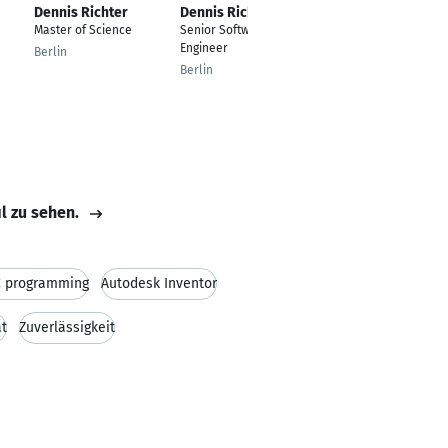
Dennis Richter
Dennis Richter
Dennis Richter
Master of Science
Senior Software
Psychologe
Engineer
Berlin
Dresden
Berlin
il zu sehen.
 programming
Autodesk Inventor
ät
Zuverlässigkeit