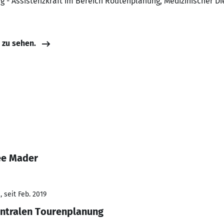
ng - Assistenzkraft im Bereich Routenplanung, Medizinischer D
e zu sehen.
ee Mader
 seit Feb. 2019
entralen Tourenplanung