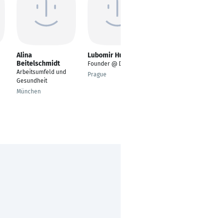
Alina
Lubomir Husar
Kerstin Schoene
Beitelschmidt
Founder @ Data21.io
Consultant Software-
Arbeitsumfeld und
Test
Prague
Gesundheit
Dresden
München