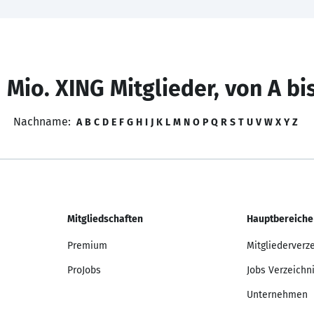
 Mio. XING Mitglieder, von A bi
Nachname:
A
B
C
D
E
F
G
H
I
J
K
L
M
N
O
P
Q
R
S
T
U
V
W
X
Y
Z
Mitgliedschaften
Hauptbereiche
Premium
Mitgliederverz
ProJobs
Jobs Verzeichn
Unternehmen