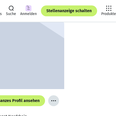
Stellenanzeige schalten
ts
Suche
Anmelden
Produkte
anzes Profil ansehen