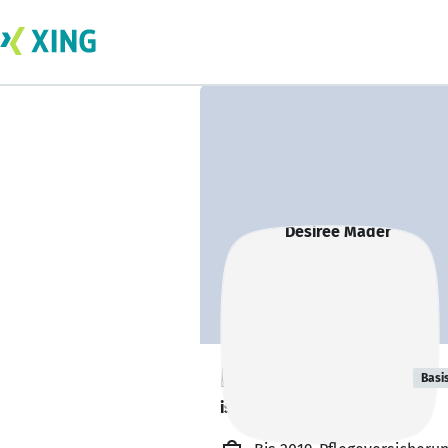
Desiree Mader
Basi
ist offen für Projekte. 🔎