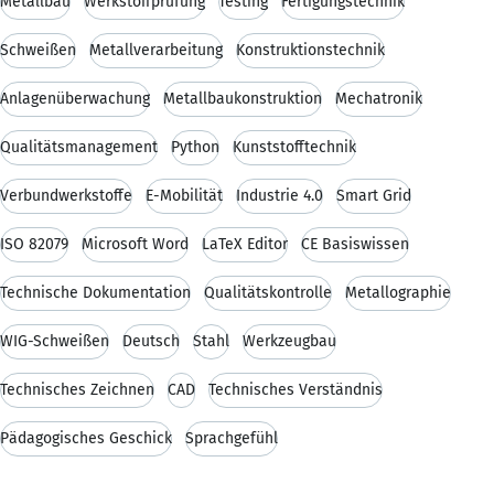
Metallbau
Werkstoffprüfung
Testing
Fertigungstechnik
Schweißen
Metallverarbeitung
Konstruktionstechnik
Anlagenüberwachung
Metallbaukonstruktion
Mechatronik
Qualitätsmanagement
Python
Kunststofftechnik
Verbundwerkstoffe
E-Mobilität
Industrie 4.0
Smart Grid
ISO 82079
Microsoft Word
LaTeX Editor
CE Basiswissen
Technische Dokumentation
Qualitätskontrolle
Metallographie
WIG-Schweißen
Deutsch
Stahl
Werkzeugbau
Technisches Zeichnen
CAD
Technisches Verständnis
Pädagogisches Geschick
Sprachgefühl