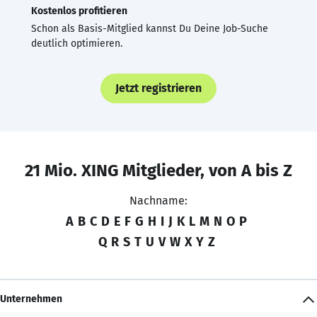
Kostenlos profitieren
Schon als Basis-Mitglied kannst Du Deine Job-Suche
deutlich optimieren.
Jetzt registrieren
21 Mio. XING Mitglieder, von A bis Z
Nachname:
A
B
C
D
E
F
G
H
I
J
K
L
M
N
O
P
Q
R
S
T
U
V
W
X
Y
Z
Unternehmen