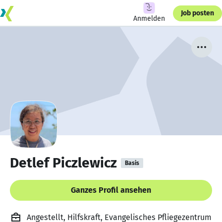
Job posten
Anmelden
Detlef Piczlewicz
Basis
Ganzes Profil ansehen
Angestellt, Hilfskraft, Evangelisches Pfliegezentrum