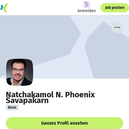
Job posten
Anmelden
Natchakamol N. Phoenix
Savapakarn
Basis
Ganzes Profil ansehen