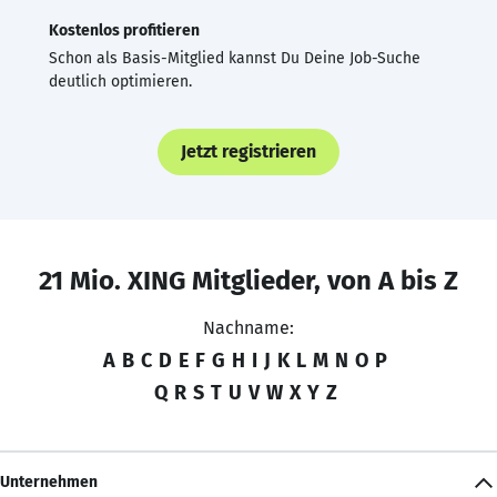
Kostenlos profitieren
Schon als Basis-Mitglied kannst Du Deine Job-Suche
deutlich optimieren.
Jetzt registrieren
21 Mio. XING Mitglieder, von A bis Z
Nachname:
A
B
C
D
E
F
G
H
I
J
K
L
M
N
O
P
Q
R
S
T
U
V
W
X
Y
Z
Unternehmen