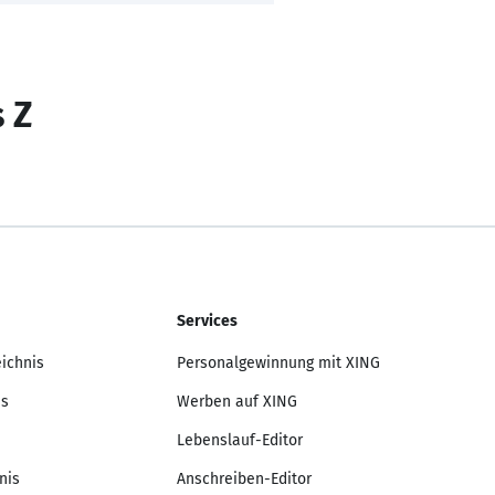
s Z
Services
eichnis
Personalgewinnung mit XING
is
Werben auf XING
Lebenslauf-Editor
nis
Anschreiben-Editor