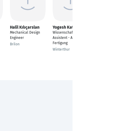
Halil Kılıçarslan
Yogesh Katrodiya
KAUSTAV NANDY
Mechanical Design
Wissenschaftlicher
Mechanical Design
Engineer
Assistent - Additive
Engineer
Fertigung
Brilon
Mumbai
Winterthur