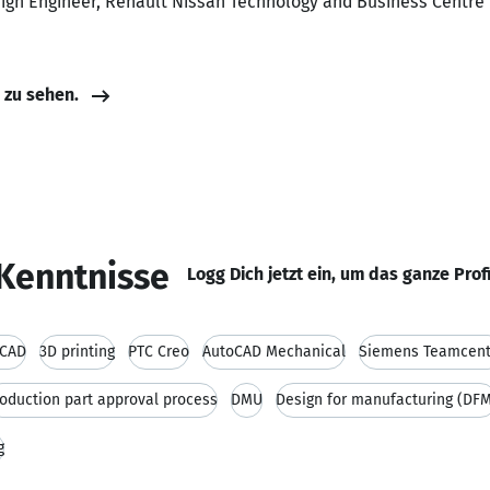
ign Engineer, Renault Nissan Technology and Business Centre 
e zu sehen.
Kenntnisse
Logg Dich jetzt ein, um das ganze Prof
oCAD
3D printing
PTC Creo
AutoCAD Mechanical
Siemens Teamcent
oduction part approval process
DMU
Design for manufacturing (DF
g