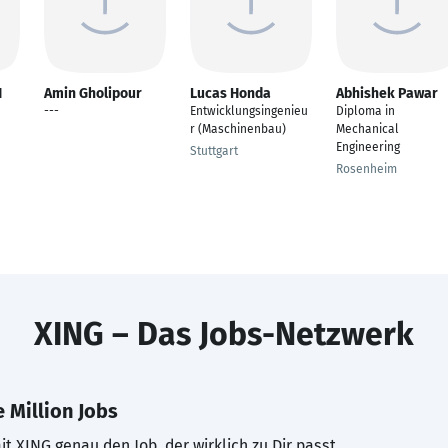
H
Amin Gholipour
Lucas Honda
Abhishek Pawar
---
Entwicklungsingenieu
Diploma in
r (Maschinenbau)
Mechanical
Engineering
Stuttgart
Rosenheim
XING – Das Jobs-Netzwerk
 Million Jobs
t XING genau den Job, der wirklich zu Dir passt.