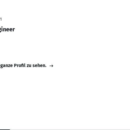
1
gineer
 ganze Profil zu sehen.