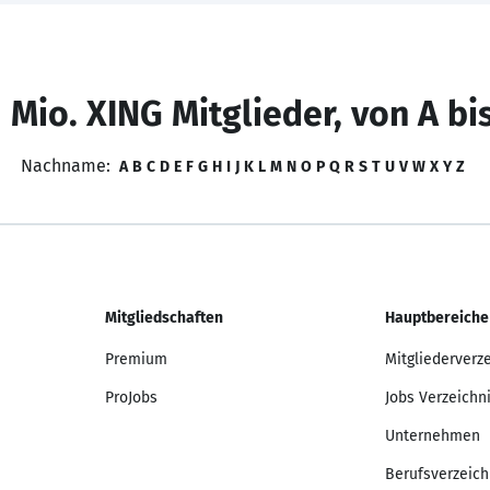
 Mio. XING Mitglieder, von A bi
Nachname:
A
B
C
D
E
F
G
H
I
J
K
L
M
N
O
P
Q
R
S
T
U
V
W
X
Y
Z
Mitgliedschaften
Hauptbereiche
Premium
Mitgliederverz
ProJobs
Jobs Verzeichn
Unternehmen
Berufsverzeich