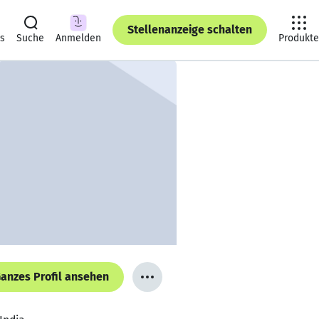
Stellenanzeige schalten
ts
Suche
Anmelden
Produkte
anzes Profil ansehen