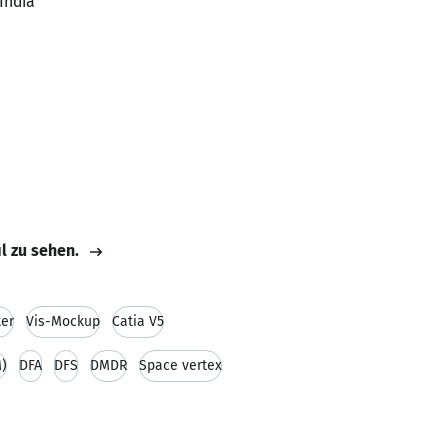
India
il zu sehen.
er
Vis-Mockup
Catia V5
M)
DFA
DFS
DMDR
Space vertex