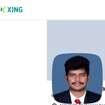
Dhanush Ayyapp
is researching.