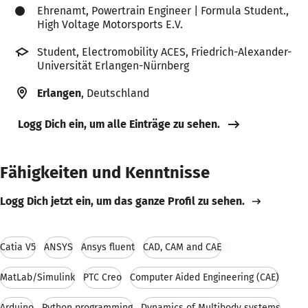
Ehrenamt, Powertrain Engineer | Formula Student.,
High Voltage Motorsports E.V.
Student, Electromobility ACES, Friedrich-Alexander-
Universität Erlangen-Nürnberg
Erlangen
, Deutschland
Logg Dich ein, um alle Einträge zu sehen.
Fähigkeiten und Kenntnisse
Logg Dich jetzt ein, um das ganze Profil zu sehen.
Catia V5
ANSYS
Ansys fluent
CAD, CAM and CAE
MatLab/Simulink
PTC Creo
Computer Aided Engineering (CAE)
Arduino
Python programming
Dynamics of Multibody systems