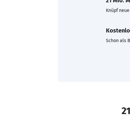
21 Mio. M
Knüpf neue 
Kostenlo
Schon als B
21