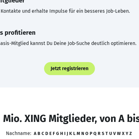
itglieder
Kontakte und erhalte Impulse für ein besseres Job-Leben.
s profitieren
asis-Mitglied kannst Du Deine Job-Suche deutlich optimieren.
Jetzt registrieren
 Mio. XING Mitglieder, von A bi
Nachname:
A
B
C
D
E
F
G
H
I
J
K
L
M
N
O
P
Q
R
S
T
U
V
W
X
Y
Z