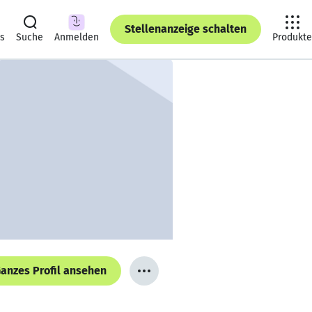
Stellenanzeige schalten
ts
Suche
Anmelden
Produkte
anzes Profil ansehen