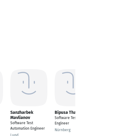
Sanzharbek
Bipusa Thapa
annu tripathi
Mavlianov
Software Test
Tosca automation
Software Test
Engineer
Engineer
Automation Engineer
Nürnberg
Thane
Lund