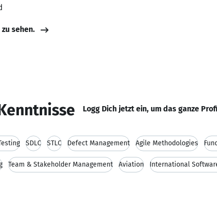
d
e zu sehen.
Kenntnisse
Logg Dich jetzt ein, um das ganze Prof
Testing
SDLC
STLC
Defect Management
Agile Methodologies
Func
g
Team & Stakeholder Management
Aviation
International Softwar