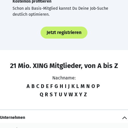
Kostenlos profitieren
Schon als Basis-Mitglied kannst Du Deine Job-Suche
deutlich optimieren.
Jetzt registrieren
21 Mio. XING Mitglieder, von A bis Z
Nachname:
A
B
C
D
E
F
G
H
I
J
K
L
M
N
O
P
Q
R
S
T
U
V
W
X
Y
Z
Unternehmen