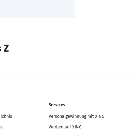
s Z
Services
eichnis
Personalgewinnung mit XING
is
Werben auf XING