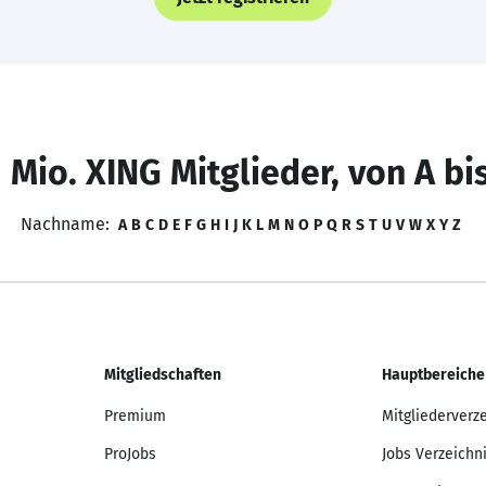
 Mio. XING Mitglieder, von A bi
Nachname:
A
B
C
D
E
F
G
H
I
J
K
L
M
N
O
P
Q
R
S
T
U
V
W
X
Y
Z
Mitgliedschaften
Hauptbereiche
Premium
Mitgliederverz
ProJobs
Jobs Verzeichn