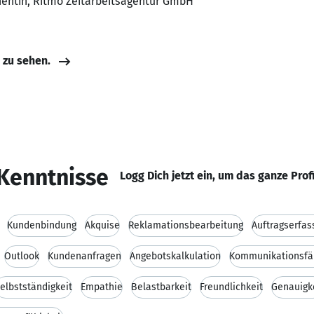
nentin, Ritmo Zeitarbeitsagentur GmbH
e zu sehen.
Kenntnisse
Logg Dich jetzt ein, um das ganze Prof
Kundenbindung
Akquise
Reklamationsbearbeitung
Auftragserfas
Outlook
Kundenanfragen
Angebotskalkulation
Kommunikationsfäh
elbstständigkeit
Empathie
Belastbarkeit
Freundlichkeit
Genauigk