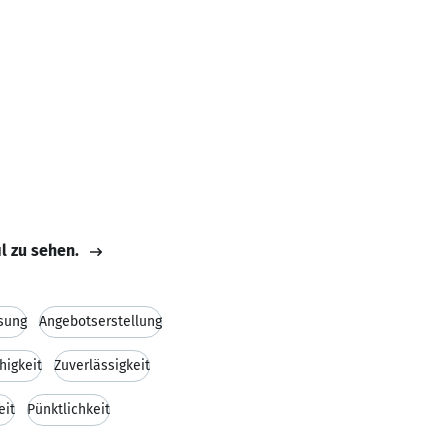
il zu sehen.
sung
Angebotserstellung
igkeit
Zuverlässigkeit
eit
Pünktlichkeit