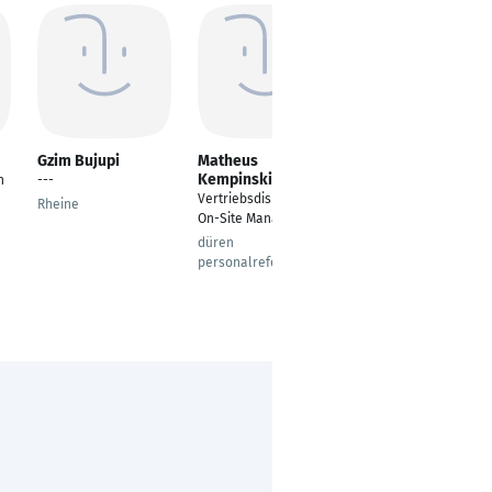
Gzim Bujupi
Matheus
Carsten Jost
Kempinski
n
---
Einkäufer
Vertriebsdisponent /
Rheine
Fulda
On-Site Manager
düren
personalreferent