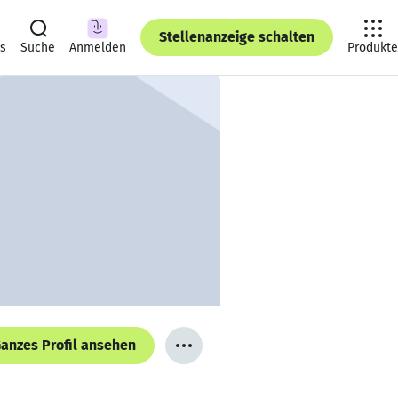
Stellenanzeige schalten
ts
Suche
Anmelden
Produkte
anzes Profil ansehen