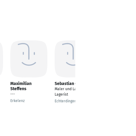
Maximilian
Sebastian Giese
Dimitrios
Steffens
Matthaiadis
Maler und Lackierer,
---
Lagerist
Lagerist
Erkelenz
Remshalden
Echterdingen