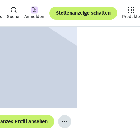
Stellenanzeige schalten
ts
Suche
Anmelden
Produkte
anzes Profil ansehen