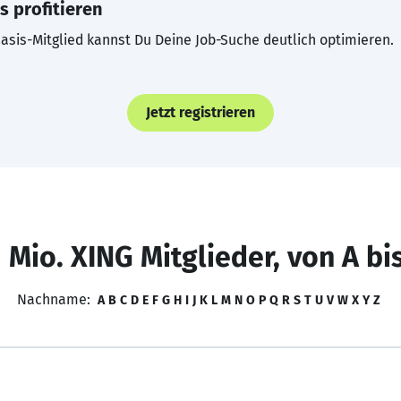
s profitieren
asis-Mitglied kannst Du Deine Job-Suche deutlich optimieren.
Jetzt registrieren
 Mio. XING Mitglieder, von A bi
Nachname:
A
B
C
D
E
F
G
H
I
J
K
L
M
N
O
P
Q
R
S
T
U
V
W
X
Y
Z