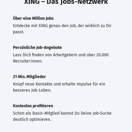
XING – Das Jobs-Netzwerk
Über eine Million Jobs
Entdecke mit XING genau den Job, der wirklich zu Dir
passt.
Persönliche Job-Angebote
Lass Dich finden von Arbeitgebern und über 20.000
Recruiter·innen.
21 Mio. Mitglieder
Knüpf neue Kontakte und erhalte Impulse für ein
besseres Job-Leben.
Kostenlos profitieren
Schon als Basis-Mitglied kannst Du Deine Job-Suche
deutlich optimieren.