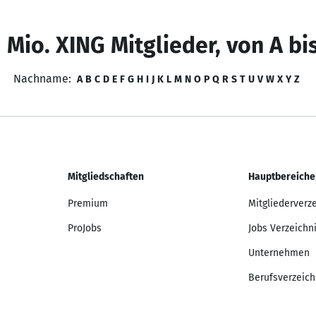
 Mio. XING Mitglieder, von A bi
Nachname:
A
B
C
D
E
F
G
H
I
J
K
L
M
N
O
P
Q
R
S
T
U
V
W
X
Y
Z
Mitgliedschaften
Hauptbereiche
Premium
Mitgliederverz
ProJobs
Jobs Verzeichn
Unternehmen
Berufsverzeich