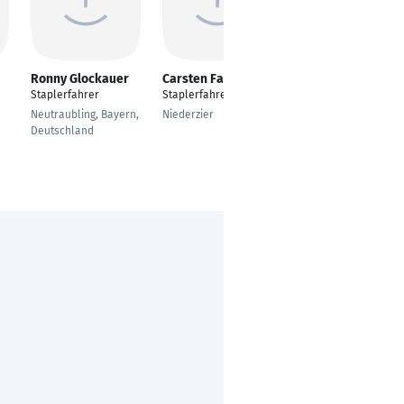
Ronny Glockauer
Carsten Fahrig
ALI TANRIKULU
Staplerfahrer
Staplerfahrer
---
Neutraubling, Bayern,
Niederzier
Göppingen
Deutschland