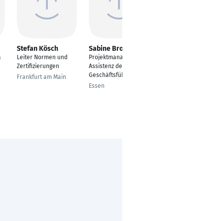
Stefan Kösch
Sabine Brombach
Ziad Kouteich
a
Leiter Normen und
Projektmanagerin und
Projektmanagement
Zertifizierungen
Assistenz der
Moers
Geschäftsführung
Frankfurt am Main
Essen