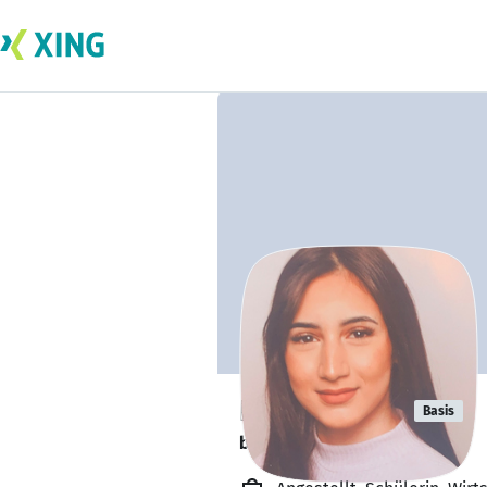
Dilara Celen
Basis
bildet sich zurzeit weiter. 🎓