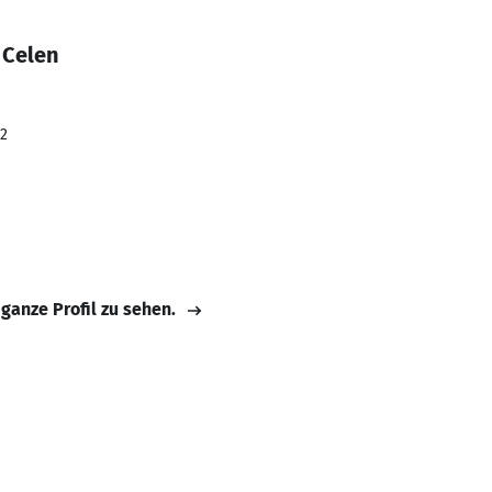
 Celen
22
 ganze Profil zu sehen.