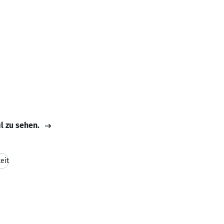
il zu sehen.
eit