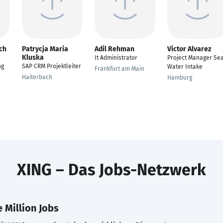
ch
Patrycja Maria
Adil Rehman
Victor Alvarez
Kluska
It Administrator
Project Manager Se
ng
SAP CRM Projektleiter
Water Intake
Frankfurt am Main
Haiterbach
Hamburg
XING – Das Jobs-Netzwerk
 Million Jobs