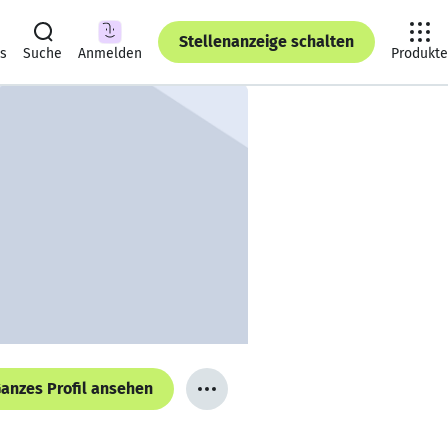
Stellenanzeige schalten
ts
Suche
Anmelden
Produkte
anzes Profil ansehen