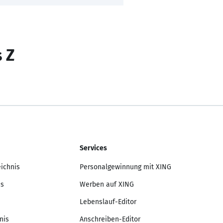
s Z
Services
eichnis
Personalgewinnung mit XING
is
Werben auf XING
Lebenslauf-Editor
nis
Anschreiben-Editor