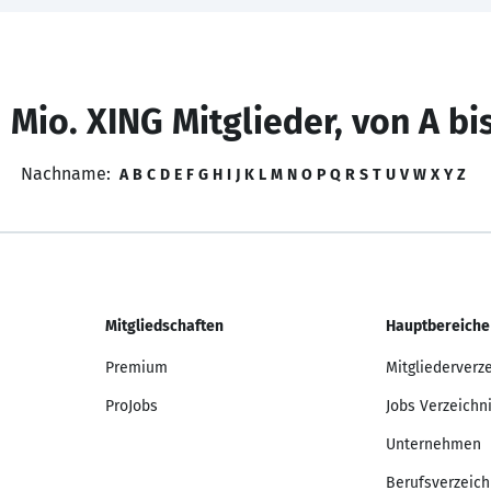
 Mio. XING Mitglieder, von A bi
Nachname:
A
B
C
D
E
F
G
H
I
J
K
L
M
N
O
P
Q
R
S
T
U
V
W
X
Y
Z
Mitgliedschaften
Hauptbereiche
Premium
Mitgliederverz
ProJobs
Jobs Verzeichn
Unternehmen
Berufsverzeich