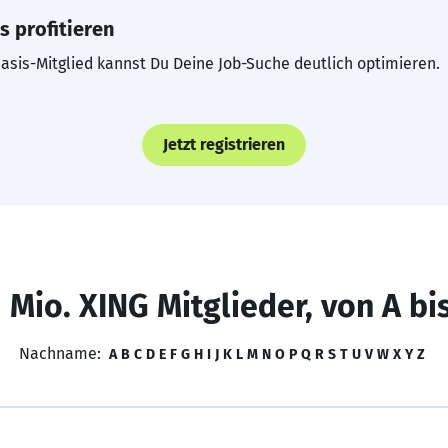
s profitieren
asis-Mitglied kannst Du Deine Job-Suche deutlich optimieren.
Jetzt registrieren
 Mio. XING Mitglieder, von A bi
Nachname:
A
B
C
D
E
F
G
H
I
J
K
L
M
N
O
P
Q
R
S
T
U
V
W
X
Y
Z