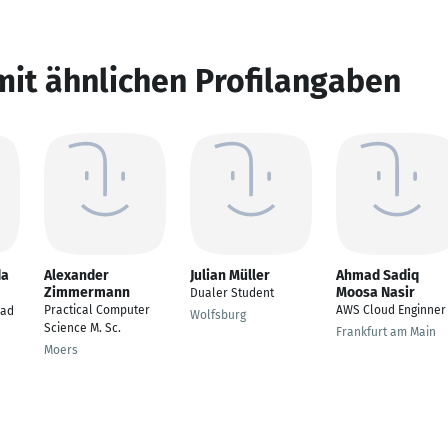
mit ähnlichen Profilangaben
da
Alexander
Julian Müller
Ahmad Sadiq
Zimmermann
Moosa Nasir
Dualer Student
Practical Computer
AWS Cloud Enginner
ead
Wolfsburg
Science M. Sc.
Frankfurt am Main
Moers