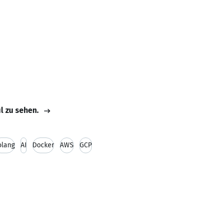
il zu sehen.
olang
AI
Docker
AWS
GCP