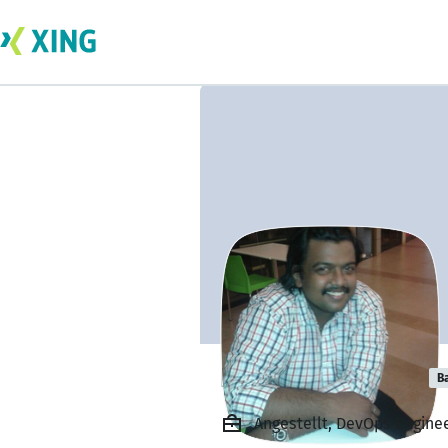
Dinesh Perumal
B
Angestellt, DevOps Enginee