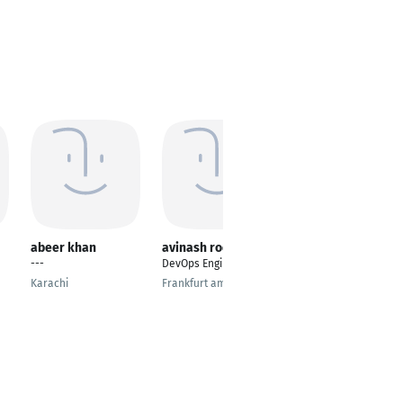
abeer khan
avinash rode
Vitalie Jicol
---
DevOps Engineer
OpenShift Consultant
Karachi
Frankfurt am Main
Chicago