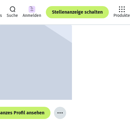
Stellenanzeige schalten
ts
Suche
Anmelden
Produkte
anzes Profil ansehen