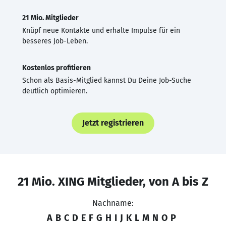
21 Mio. Mitglieder
Knüpf neue Kontakte und erhalte Impulse für ein
besseres Job-Leben.
Kostenlos profitieren
Schon als Basis-Mitglied kannst Du Deine Job-Suche
deutlich optimieren.
Jetzt registrieren
21 Mio. XING Mitglieder, von A bis Z
Nachname:
A
B
C
D
E
F
G
H
I
J
K
L
M
N
O
P