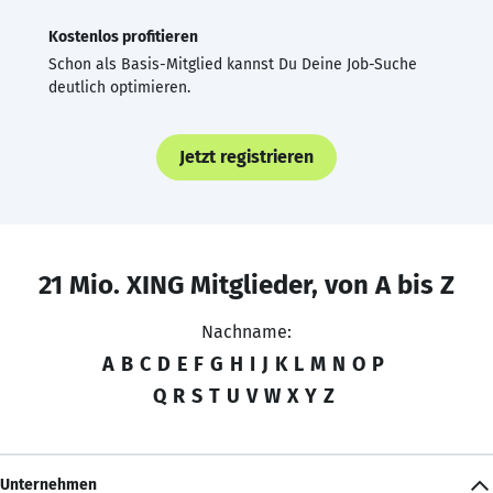
Kostenlos profitieren
Schon als Basis-Mitglied kannst Du Deine Job-Suche
deutlich optimieren.
Jetzt registrieren
21 Mio. XING Mitglieder, von A bis Z
Nachname:
A
B
C
D
E
F
G
H
I
J
K
L
M
N
O
P
Q
R
S
T
U
V
W
X
Y
Z
Unternehmen