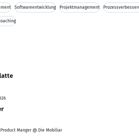
ement
Softwareentwicklung
Projektmanagement
Prozessverbesser
Coaching
latte
026
er
/ Product Manger @ Die Mobiliar