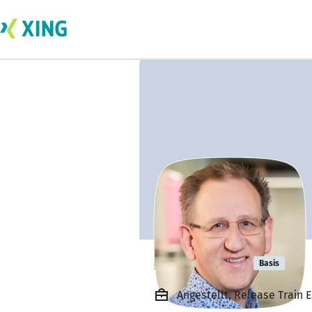
Dirk Platte
Basis
Angestellt, Release Train E