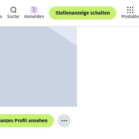
Stellenanzeige schalten
ts
Suche
Anmelden
Produkte
anzes Profil ansehen