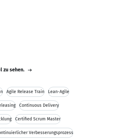
il zu sehen.
an
Agile Release Train
Lean-Agile
eleasing
Continuous Delivery
cklung
Certified Scrum Master
ontinuierlicher Verbesserungsprozess