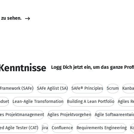
e zu sehen.
Kenntnisse
Logg Dich jetzt ein, um das ganze Prof
 Framework (SAFe)
SAFe Agilist (SA)
SAFe® Principles
Scrum
Kanb
ndset
Lean-Agile Transformation
Building A Lean Portfolio
Agiles R
les Projektmanagement
Agiles Projektvorgehen
Agile Softwareentwi
ied Agile Tester (CAT)
jira
Confluence
Requirements Engineering
K