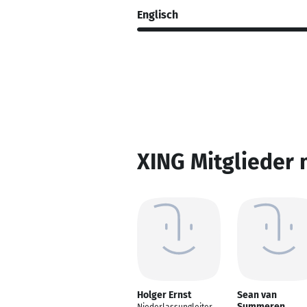
Englisch
XING Mitglieder 
Holger Ernst
Sean van
Summeren