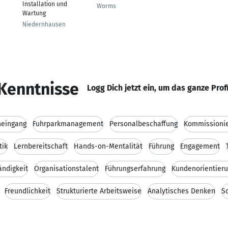
Installation und
Worms
Wartung
Niedernhausen
Kenntnisse
Logg Dich jetzt ein, um das ganze Prof
eingang
Fuhrparkmanagement
Personalbeschaffung
Kommissioni
tik
Lernbereitschaft
Hands-on-Mentalität
Führung
Engagement
ändigkeit
Organisationstalent
Führungserfahrung
Kundenorientier
Freundlichkeit
Strukturierte Arbeitsweise
Analytisches Denken
S