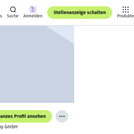
Stellenanzeige schalten
ts
Suche
Anmelden
Produkte
anzes Profil ansehen
any GmbH