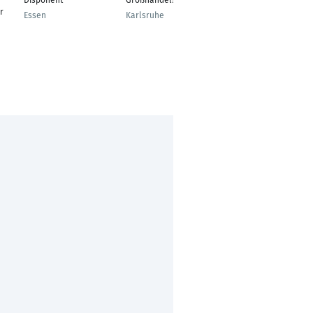
Disponent
Großhandelskauffrau
Auszubildende
r
Essen
Karlsruhe
Velbert, North Rhine-
Westphalia, Germany