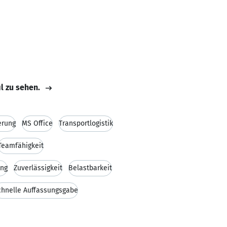
il zu sehen.
erung
MS Office
Transportlogistik
Teamfähigkeit
ung
Zuverlässigkeit
Belastbarkeit
chnelle Auffassungsgabe