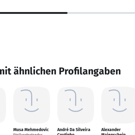
mit ähnlichen Profilangaben
Musa Mehmedovic
André Da Silveira
Alexander
Coutinho
Maienschein