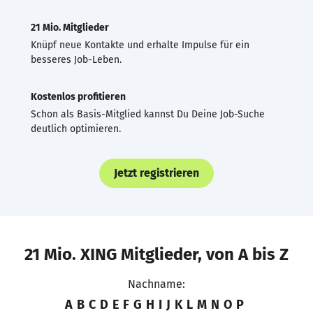
21 Mio. Mitglieder
Knüpf neue Kontakte und erhalte Impulse für ein
besseres Job-Leben.
Kostenlos profitieren
Schon als Basis-Mitglied kannst Du Deine Job-Suche
deutlich optimieren.
Jetzt registrieren
21 Mio. XING Mitglieder, von A bis Z
Nachname:
A
B
C
D
E
F
G
H
I
J
K
L
M
N
O
P