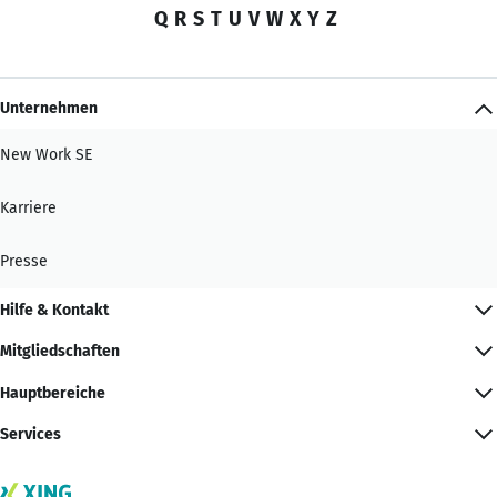
Q
R
S
T
U
V
W
X
Y
Z
Unternehmen
New Work SE
Karriere
Presse
Hilfe & Kontakt
Mitgliedschaften
Hauptbereiche
Services