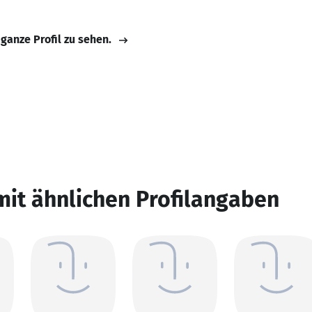
 ganze Profil zu sehen.
mit ähnlichen Profilangaben