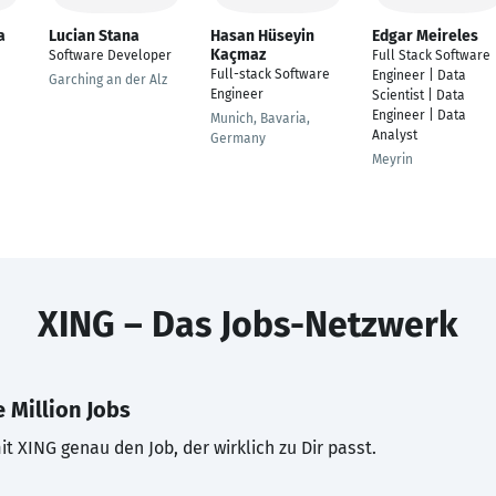
a
Lucian Stana
Hasan Hüseyin
Edgar Meireles
Kaçmaz
Software Developer
Full Stack Software
Full-stack Software
Engineer | Data
Garching an der Alz
Engineer
Scientist | Data
Engineer | Data
Munich, Bavaria,
Analyst
Germany
Meyrin
XING – Das Jobs-Netzwerk
 Million Jobs
t XING genau den Job, der wirklich zu Dir passt.