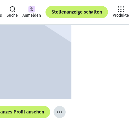
Stellenanzeige schalten
ts
Suche
Anmelden
Produkte
anzes Profil ansehen