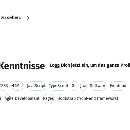
e zu sehen.
Kenntnisse
Logg Dich jetzt ein, um das ganze Prof
CSS3
HTML5
JavaScript
TypeScript
Git
Jira
Software
Frontend
e
Agile Development
Pages
Bootstrap (front-end framework)