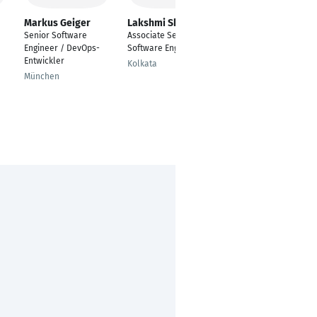
Markus Geiger
Lakshmi Shaw
lamyaa Belhadi
Senior Software
Associate Senior
Java Software
Engineer / DevOps-
Software Engineer
Engineer
Entwickler
Kolkata
Casablanca
München