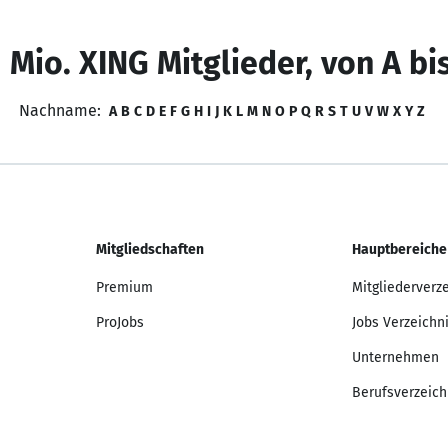
 Mio. XING Mitglieder, von A bi
Nachname:
A
B
C
D
E
F
G
H
I
J
K
L
M
N
O
P
Q
R
S
T
U
V
W
X
Y
Z
Mitgliedschaften
Hauptbereiche
Premium
Mitgliederverz
ProJobs
Jobs Verzeichn
Unternehmen
Berufsverzeich