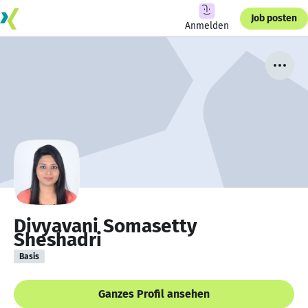
Job posten
Anmelden
Divyavani Somasetty
Sheshadri
Basis
Ganzes Profil ansehen