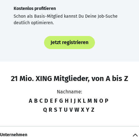
Kostenlos profitieren
Schon als Basis-Mitglied kannst Du Deine Job-Suche
deutlich optimieren.
Jetzt registrieren
21 Mio. XING Mitglieder, von A bis Z
Nachname:
A
B
C
D
E
F
G
H
I
J
K
L
M
N
O
P
Q
R
S
T
U
V
W
X
Y
Z
Unternehmen