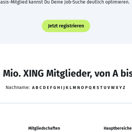
asis-Mitglied kannst Du Deine Job-Suche deutlich optimieren.
Jetzt registrieren
 Mio. XING Mitglieder, von A bi
Nachname:
A
B
C
D
E
F
G
H
I
J
K
L
M
N
O
P
Q
R
S
T
U
V
W
X
Y
Z
Mitgliedschaften
Hauptbereiche