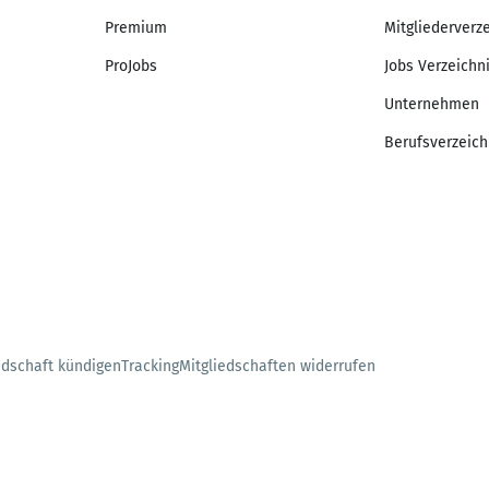
Premium
Mitgliederverz
ProJobs
Jobs Verzeichn
Unternehmen
Berufsverzeich
edschaft kündigen
Tracking
Mitgliedschaften widerrufen