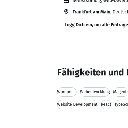
Selbstständig, Web-Develo
Frankfurt am Main
, Deutsc
Logg Dich ein, um alle Einträg
Fähigkeiten und 
Wordpress
Webentwicklung
Magent
Website Development
React
TypeScr