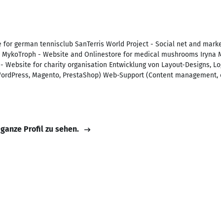
 for german tennisclub SanTerris World Project - Social net and ma
s MykoTroph - Website and Onlinestore for medical mushrooms Iryna M
- Website for charity organisation Entwicklung von Layout-Designs, L
WordPress, Magento, PrestaShop) Web-Support (Content management, 
 ganze Profil zu sehen.