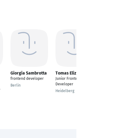
Giorgia Sambrotta
Tomas Eliz
Oliver Schleede
frontend developer
Junior Frontend Web
Senior Fullstack Web
Developer
Developer PHP/
Berlin
-
Spryker
Heidelberg
Hamburg