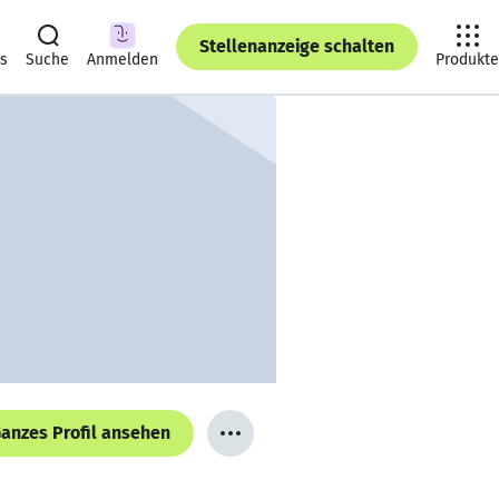
Stellenanzeige schalten
ts
Suche
Anmelden
Produkte
anzes Profil ansehen