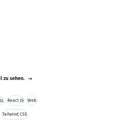
il zu sehen.
QL
React JS
Web
Tailwind CSS