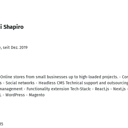
i Shapiro
 seit Dez. 2019
nline stores from small businesses up to high-loaded projects. - Corp
s - Social networks - Headless CMS Technical support and outsourcin
management - Functionality extension Tech-Stack: - React.js - Next.js 
L - WordPress - Magento
15