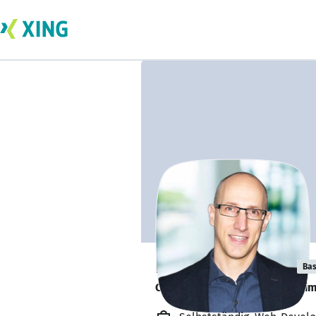
Dmitrii Shapiro
Bas
Offen für Freelance-Projekte 