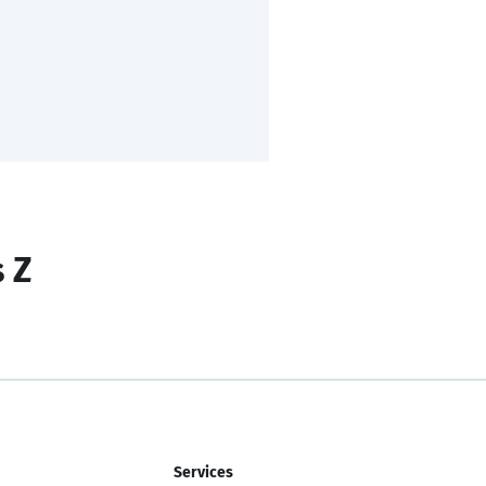
s Z
Services