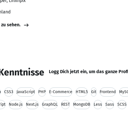
per, Linxnpix
hland
e zu sehen.
Kenntnisse
Logg Dich jetzt ein, um das ganze Prof
o
CSS3
JavaScript
PHP
E-Commerce
HTML5
Git
Frontend
MyS
ipt
Node.js
Next.js
GraphQL
REST
MongoDB
Less
Sass
SCSS