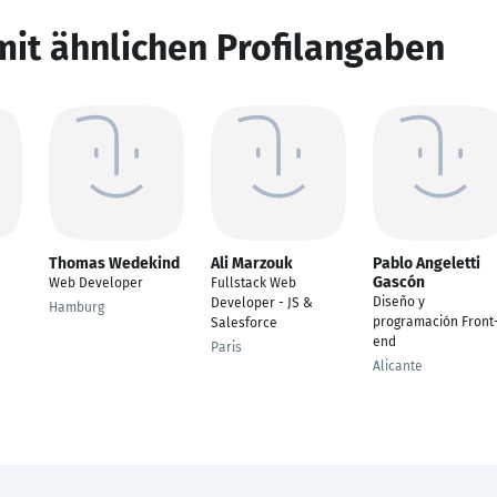
mit ähnlichen Profilangaben
Thomas Wedekind
Ali Marzouk
Pablo Angeletti
Gascón
Web Developer
Fullstack Web
Diseño y
Developer - JS &
Hamburg
programación Front
Salesforce
end
Paris
Alicante