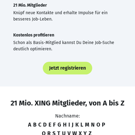
21 Mio. Mitglieder
Knüpf neue Kontakte und erhalte Impulse für ein
besseres Job-Leben.
Kostenlos profitieren
Schon als Basis-Mitglied kannst Du Deine Job-Suche
deutlich optimieren.
Jetzt registrieren
21 Mio. XING Mitglieder, von A bis Z
Nachname:
A
B
C
D
E
F
G
H
I
J
K
L
M
N
O
P
Q
R
S
T
U
V
W
X
Y
Z