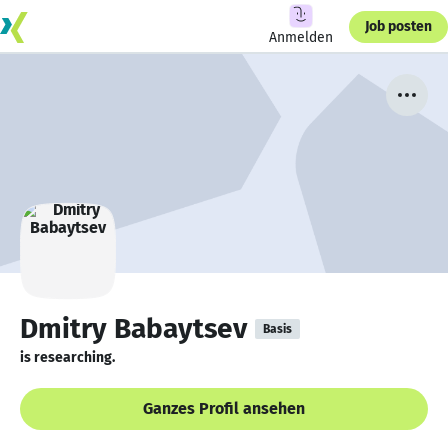
Job posten
Anmelden
Dmitry Babaytsev
Basis
is researching.
Ganzes Profil ansehen