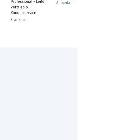
Professional - Leiter
Development
Ahmedabd
Vertrieb &
Engineer II
Kundenservice
Wien
Frankfurt