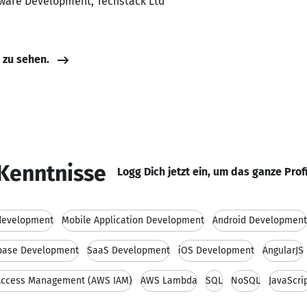
ftware Development, Techstack Ltd
e zu sehen.
Kenntnisse
Logg Dich jetzt ein, um das ganze Prof
development
Mobile Application Development
Android Development
base Development
SaaS Development
iOS Development
AngularJS
 Access Management (AWS IAM)
AWS Lambda
SQL
NoSQL
JavaScri