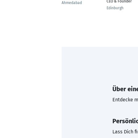
CEO & Founder
Ahmedabad
Edinburgh
Über eine
Entdecke mi
Persönli
Lass Dich f