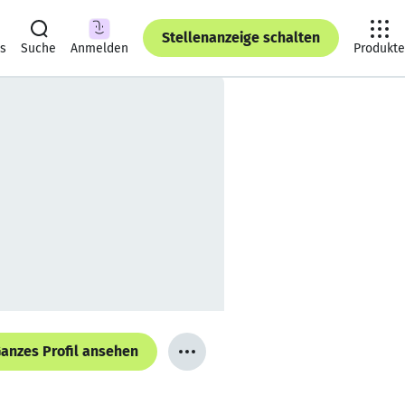
Stellenanzeige schalten
ts
Suche
Anmelden
Produkte
anzes Profil ansehen