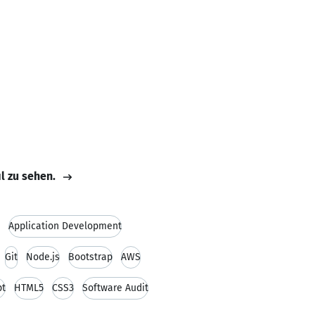
il zu sehen.
Application Development
Git
Node.js
Bootstrap
AWS
pt
HTML5
CSS3
Software Audit