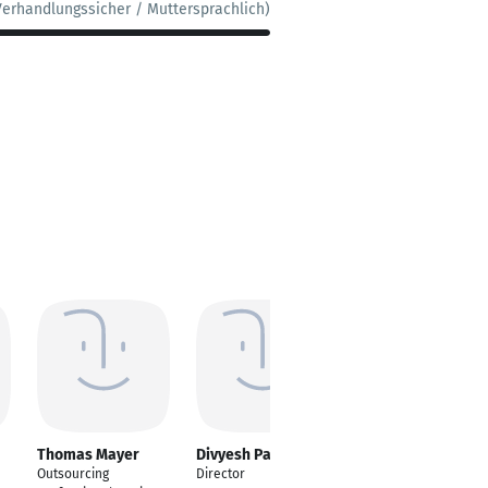
Verhandlungssicher / Muttersprachlich)
Thomas Mayer
Divyesh Patel
Vitaliy Liptchinsky
Outsourcing
Director
Software