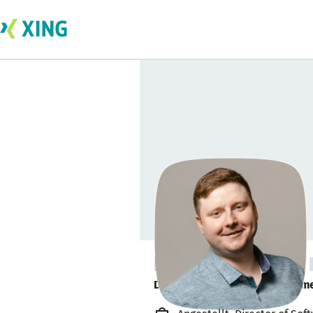
Dmytro Koretsky
Director of Software Developm