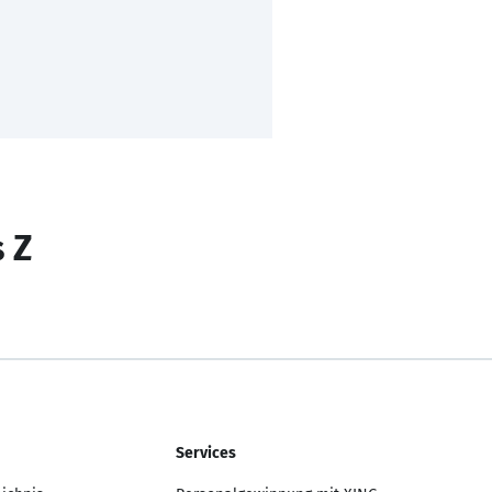
s Z
Services