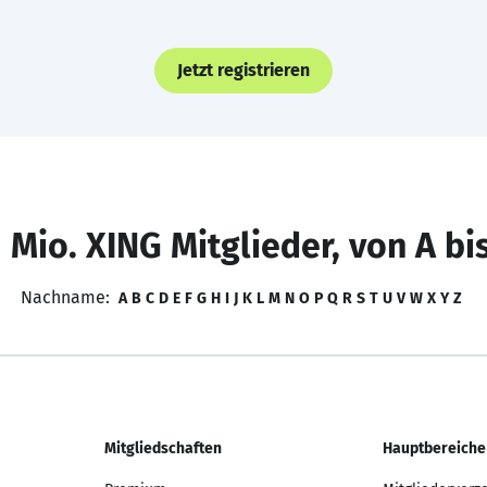
Jetzt registrieren
 Mio. XING Mitglieder, von A bi
Nachname:
A
B
C
D
E
F
G
H
I
J
K
L
M
N
O
P
Q
R
S
T
U
V
W
X
Y
Z
Mitgliedschaften
Hauptbereiche