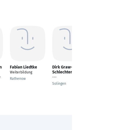
n
Fabian Liedtke
Dirk Graw-
Kolja Salewski
Schlechtendahl
Weiterbildung
Head of IT
---
r
Administration
Rathenow
Solingen
Frankfurt am Main