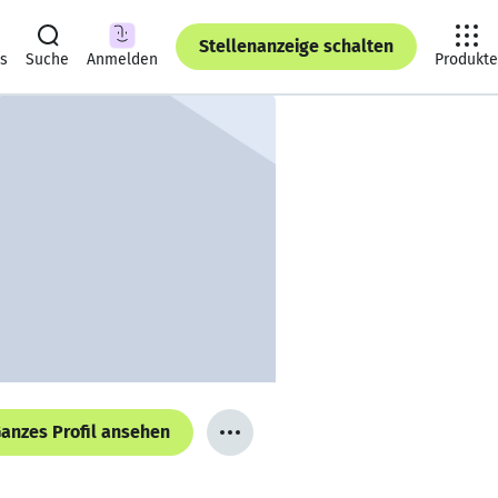
Stellenanzeige schalten
ts
Suche
Anmelden
Produkte
anzes Profil ansehen