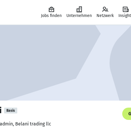
Jobs finden
Unternehmen
Netzwerk
Insigh
i
Basis
G
admin, Belani trading llc