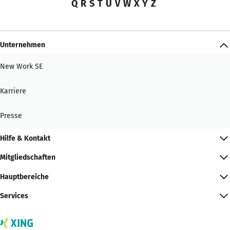
Q
R
S
T
U
V
W
X
Y
Z
Unternehmen
New Work SE
Karriere
Presse
Hilfe & Kontakt
Mitgliedschaften
Hauptbereiche
Services