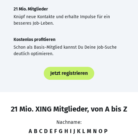
21 Mio. Mitglieder
Knüpf neue Kontakte und erhalte Impulse für ein
besseres Job-Leben.
Kostenlos profitieren
Schon als Basis-Mitglied kannst Du Deine Job-Suche
deutlich optimieren.
Jetzt registrieren
21 Mio. XING Mitglieder, von A bis Z
Nachname:
A
B
C
D
E
F
G
H
I
J
K
L
M
N
O
P