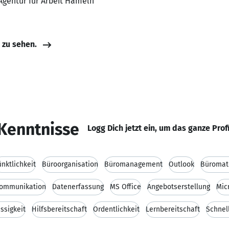
 Agentur für Arbeit Hameln
e zu sehen.
Kenntnisse
Logg Dich jetzt ein, um das ganze Prof
nktlichkeit
Büroorganisation
Büromanagement
Outlook
Büromate
ommunikation
Datenerfassung
MS Office
Angebotserstellung
Mic
ssigkeit
Hilfsbereitschaft
Ordentlichkeit
Lernbereitschaft
Schnel