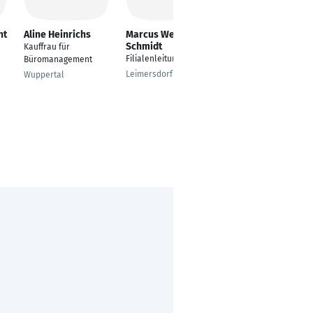
ht
Aline Heinrichs
Marcus Wemmer-
Armin Sprecak
Schmidt
Kauffrau für
Kaufmann für
Filialenleitung
Büromanagement
Büromanagement
Leimersdorf
Wuppertal
Freiberg am Neckar