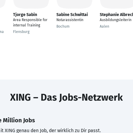
Tjorge Sabin
Sabine Schwittai
Stephanie Albrec
Area Responsible for
Notarassistentin
Ausbildungsleiterin
internal Training
Bochum
Aalen
hna
Flensburg
XING – Das Jobs-Netzwerk
 Million Jobs
t XING genau den Job, der wirklich zu Dir passt.