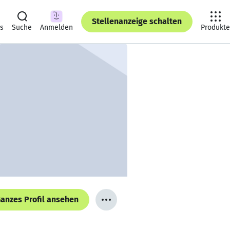
Stellenanzeige schalten
ts
Suche
Anmelden
Produkte
anzes Profil ansehen