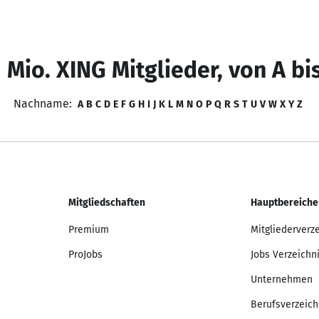
 Mio. XING Mitglieder, von A bi
Nachname:
A
B
C
D
E
F
G
H
I
J
K
L
M
N
O
P
Q
R
S
T
U
V
W
X
Y
Z
Mitgliedschaften
Hauptbereiche
Premium
Mitgliederverz
ProJobs
Jobs Verzeichn
Unternehmen
Berufsverzeich