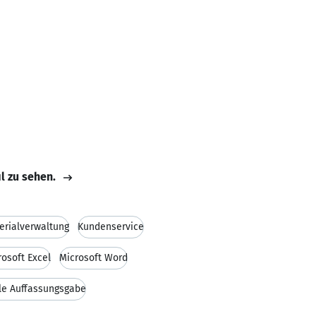
il zu sehen.
rialverwaltung
Kundenservice
rosoft Excel
Microsoft Word
le Auffassungsgabe