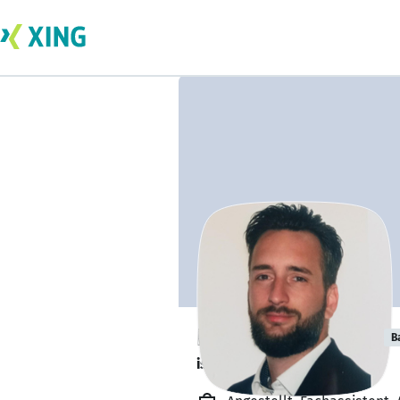
Dominic Apolito
B
ist offen für Projekte. 🔎