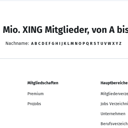
 Mio. XING Mitglieder, von A bi
Nachname:
A
B
C
D
E
F
G
H
I
J
K
L
M
N
O
P
Q
R
S
T
U
V
W
X
Y
Z
Mitgliedschaften
Hauptbereiche
Premium
Mitgliederverz
ProJobs
Jobs Verzeichn
Unternehmen
Berufsverzeich