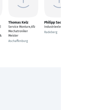
Thomas Kelz
Philipp Sachse
Boris Beckmann
|
Service Monture,Kfz
Industrieelektroniker
KFZ Mechatroniker
Mechatroniker
Radeberg
Tornesch
 &
Meister
Aschaffenburg