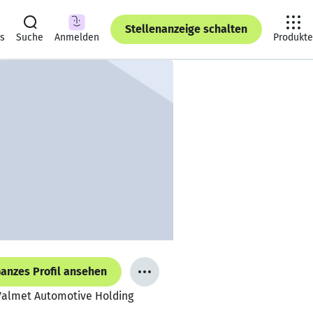
Stellenanzeige schalten
ts
Suche
Anmelden
Produkte
anzes Profil ansehen
 Valmet Automotive Holding