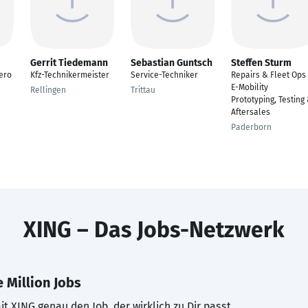
Gerrit Tiedemann
Sebastian Guntsch
Steffen Sturm
ero
Kfz-Technikermeister
Service-Techniker
Repairs & Fleet Ops 
E-Mobility
Rellingen
Trittau
Prototyping, Testing
Aftersales
Paderborn
XING – Das Jobs-Netzwerk
 Million Jobs
t XING genau den Job, der wirklich zu Dir passt.