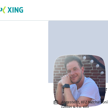
Dominic Lehnhoff
Angestellt, KFZ Mechatroni
GmbH & Co. KG)