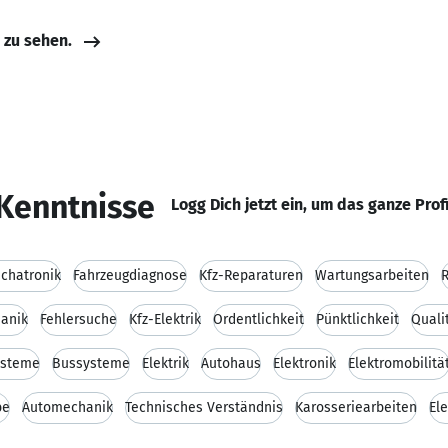
e zu sehen.
Kenntnisse
Logg Dich jetzt ein, um das ganze Prof
chatronik
Fahrzeugdiagnose
Kfz-Reparaturen
Wartungsarbeiten
R
anik
Fehlersuche
Kfz-Elektrik
Ordentlichkeit
Pünktlichkeit
Quali
ysteme
Bussysteme
Elektrik
Autohaus
Elektronik
Elektromobilitä
be
Automechanik
Technisches Verständnis
Karosseriearbeiten
El