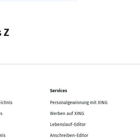
s Z
Services
eichnis
Personalgewinnung mit XING
is
Werben auf XING
Lebenslauf-Editor
nis
Anschreiben-Editor