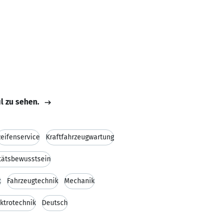
il zu sehen.
eifenservice
Kraftfahrzeugwartung
tätsbewusstsein
t
Fahrzeugtechnik
Mechanik
ektrotechnik
Deutsch