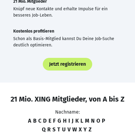
21 Mio. Mitglieder
Knüpf neue Kontakte und erhalte Impulse für ein
besseres Job-Leben.
Kostenlos profitieren
Schon als Basis-Mitglied kannst Du Deine Job-Suche
deutlich optimieren.
Jetzt registrieren
21 Mio. XING Mitglieder, von A bis Z
Nachname:
A
B
C
D
E
F
G
H
I
J
K
L
M
N
O
P
Q
R
S
T
U
V
W
X
Y
Z