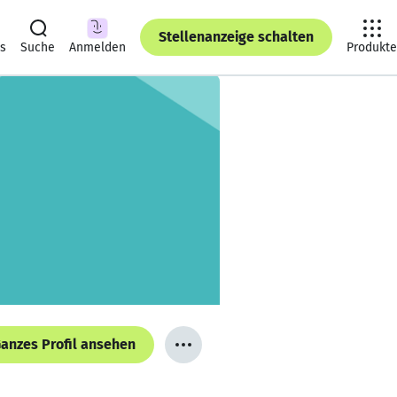
Stellenanzeige schalten
ts
Suche
Anmelden
Produkte
anzes Profil ansehen