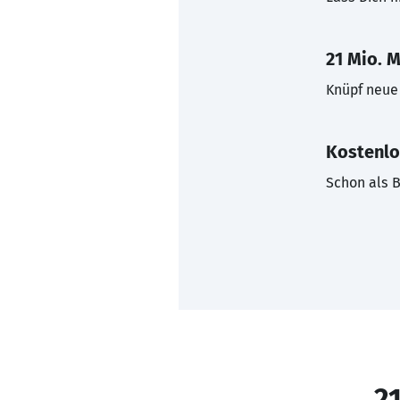
21 Mio. M
Knüpf neue 
Kostenlo
Schon als B
21