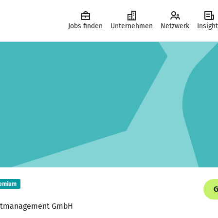
Jobs finden
Unternehmen
Netzwerk
Insigh
emium
G
jektmanagement GmbH