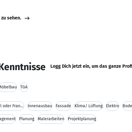
e zu sehen.
Kenntnisse
Logg Dich jetzt ein, um das ganze Prof
Möbelbau
TGA
Turn Key Projekt Management für Retail oder Franch
Innenausbau
Fassade
Klima/ Lüftung
Elektro
Bode
nagement
Planung
Malerarbeiten
Projektplanung