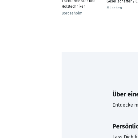
Tischlermeister und
Gesellschafter / 
Holztechniker
München
Bordesholm
Über eine
Entdecke mi
Persönli
Lass Dich f