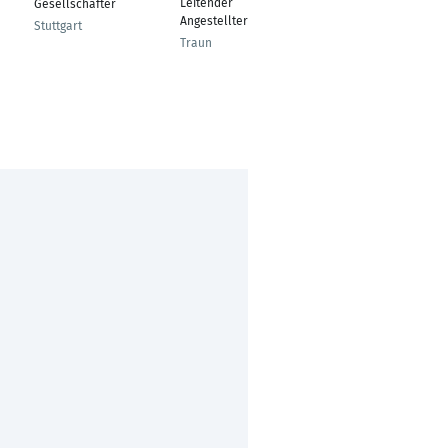
Leitender
Gesellschafter
Individuelle Möbel,
Angestellter
Küchen &
Stuttgart
Objekteinrichtung.
Traun
Meckenheim