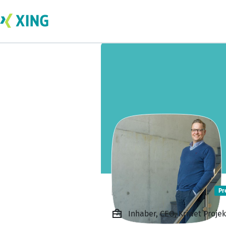
Dominik Kriwet
Pr
Inhaber, CEO, Kriwet Pro