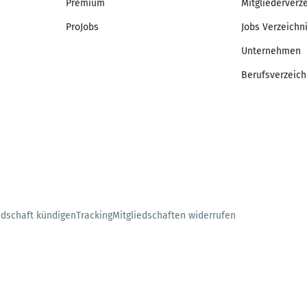
Premium
Mitgliederverz
ProJobs
Jobs Verzeichn
Unternehmen
Berufsverzeich
edschaft kündigen
Tracking
Mitgliedschaften widerrufen