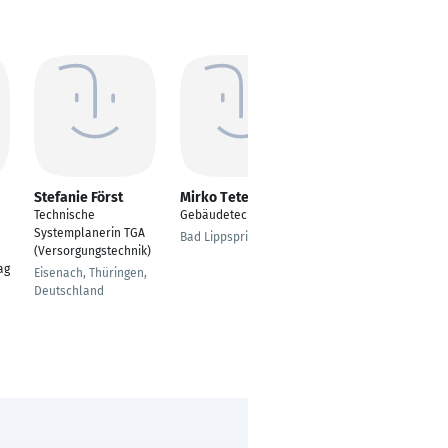
Stefanie Först
Mirko Teterra
Jamil Kilani
Technische
Gebäudetechniker
Haustechniker
Systemplanerin TGA
Bad Lippspringe
Düsseldorf
(Versorgungstechnik)
ag
Eisenach, Thüringen,
Deutschland