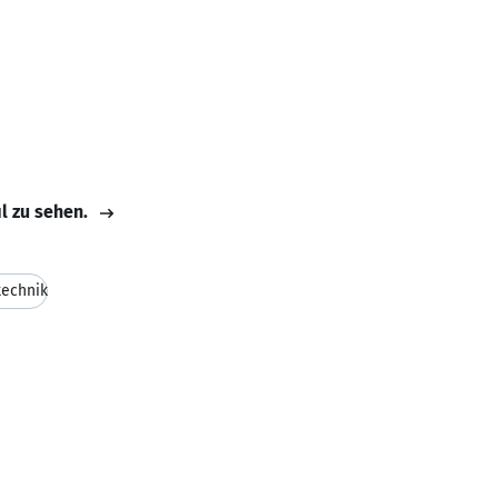
il zu sehen.
echnik