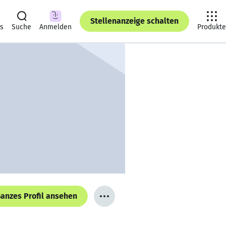
Stellenanzeige schalten
ts
Suche
Anmelden
Produkte
anzes Profil ansehen