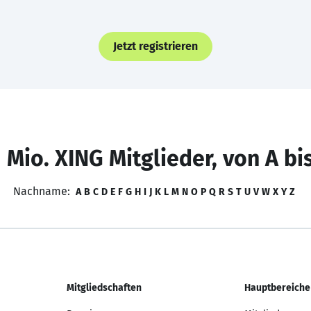
Jetzt registrieren
 Mio. XING Mitglieder, von A bi
Nachname:
A
B
C
D
E
F
G
H
I
J
K
L
M
N
O
P
Q
R
S
T
U
V
W
X
Y
Z
Mitgliedschaften
Hauptbereiche