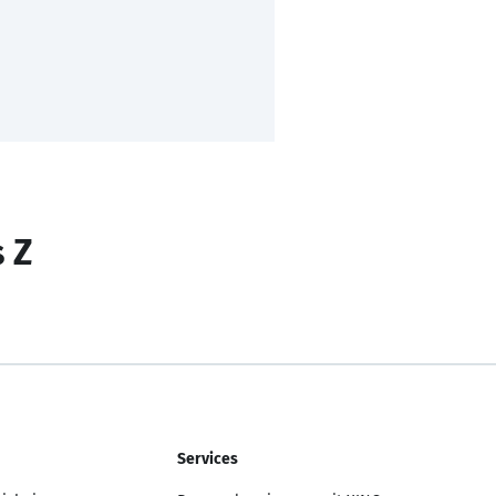
s Z
Services