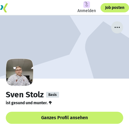
Job posten
Anmelden
Sven Stolz
Basis
ist gesund und munter. 🥦
Ganzes Profil ansehen