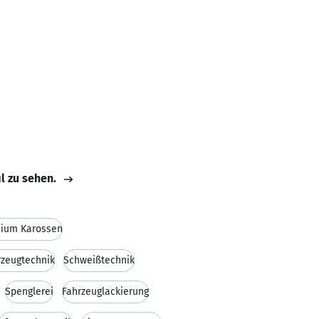
il zu sehen.
nium Karossen
rzeugtechnik
Schweißtechnik
Spenglerei
Fahrzeuglackierung