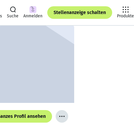
Stellenanzeige schalten
ts
Suche
Anmelden
Produkte
anzes Profil ansehen