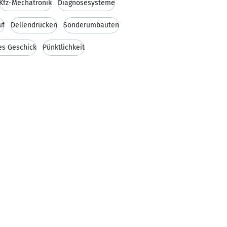
Kfz-Mechatronik
Diagnosesysteme
uf
Dellendrücken
Sonderumbauten
es Geschick
Pünktlichkeit