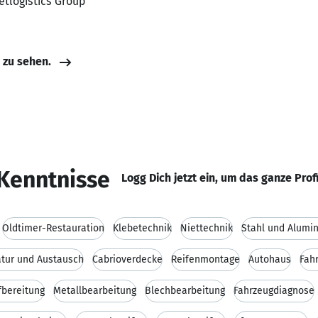
etlogistics Group
e zu sehen.
Kenntnisse
Logg Dich jetzt ein, um das ganze Prof
Oldtimer-Restauration
Klebetechnik
Niettechnik
Stahl und Alumi
atur und Austausch
Cabrioverdecke
Reifenmontage
Autohaus
Fah
fbereitung
Metallbearbeitung
Blechbearbeitung
Fahrzeugdiagnose