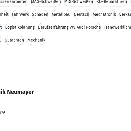
sseriearbeiten
MAG-Schweißen
MIG-Schweißen
Kfz-Reparaturen
nheit
Fahrwerk
Schaden
Metallbau
Deutsch
Mechatronik
Verka
t
Logistikplanung
Berufserfahrung VW Audi Porsche
Handwerklich
C
Gutachten
Mechanik
nik Neumayer
026