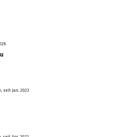
026
au
 seit Jan. 2023
 seit Apr. 2022