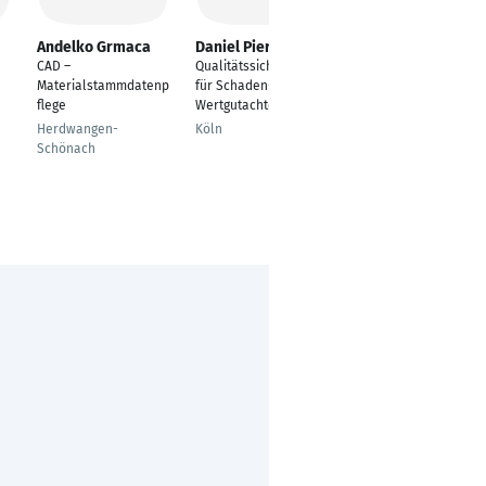
Andelko Grmaca
Daniel Pierkes
Dominik Kochleus
CAD –
Qualitätssicherung
technisches
Materialstammdatenp
für Schaden- und
Beschaffungsmanage
flege
Wertgutachten
ment
Herdwangen-
Köln
Stuttgart
Schönach