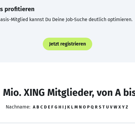
s profitieren
asis-Mitglied kannst Du Deine Job-Suche deutlich optimieren.
Jetzt registrieren
 Mio. XING Mitglieder, von A bi
Nachname:
A
B
C
D
E
F
G
H
I
J
K
L
M
N
O
P
Q
R
S
T
U
V
W
X
Y
Z