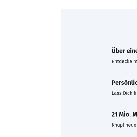
Über eine
Entdecke mi
Persönli
Lass Dich f
21 Mio. M
Knüpf neue 