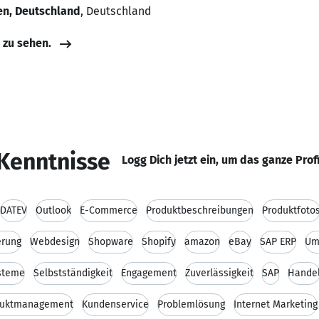
en, Deutschland
, Deutschland
e zu sehen.
Kenntnisse
Logg Dich jetzt ein, um das ganze Prof
DATEV
Outlook
E-Commerce
Produktbeschreibungen
Produktfoto
erung
Webdesign
Shopware
Shopify
amazon
eBay
SAP ERP
Um
steme
Selbstständigkeit
Engagement
Zuverlässigkeit
SAP
Hande
duktmanagement
Kundenservice
Problemlösung
Internet Marketing