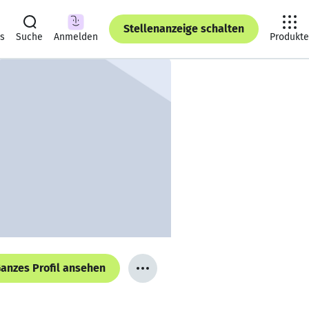
Stellenanzeige schalten
ts
Suche
Anmelden
Produkte
anzes Profil ansehen