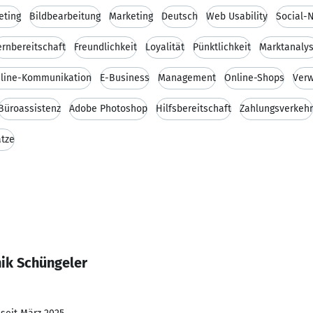
eting
Bildbearbeitung
Marketing
Deutsch
Web Usability
Social-
ernbereitschaft
Freundlichkeit
Loyalität
Pünktlichkeit
Marktanaly
line-Kommunikation
E-Business
Management
Online-Shops
Verw
Büroassistenz
Adobe Photoshop
Hilfsbereitschaft
Zahlungsverkehr
ätze
ik Schüngeler