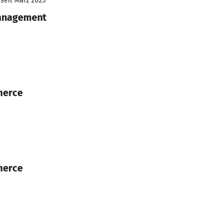
 seit März 2025
anagement
merce
merce