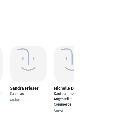
Sandra Frieser
Michelle Deifuß
Jana Aab
)
Kauffrau
Kaufmännische
Assistenz der
Angestellte im E-
Geschäftsleitung/Con
Mainz
Commerce
trolling Finanzwesen
Soest
Zürich