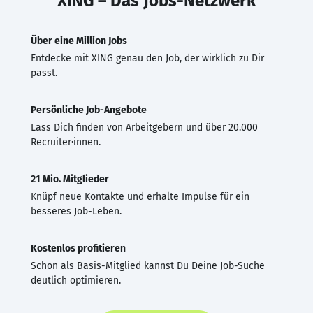
XING – Das Jobs-Netzwerk
Über eine Million Jobs
Entdecke mit XING genau den Job, der wirklich zu Dir
passt.
Persönliche Job-Angebote
Lass Dich finden von Arbeitgebern und über 20.000
Recruiter·innen.
21 Mio. Mitglieder
Knüpf neue Kontakte und erhalte Impulse für ein
besseres Job-Leben.
Kostenlos profitieren
Schon als Basis-Mitglied kannst Du Deine Job-Suche
deutlich optimieren.