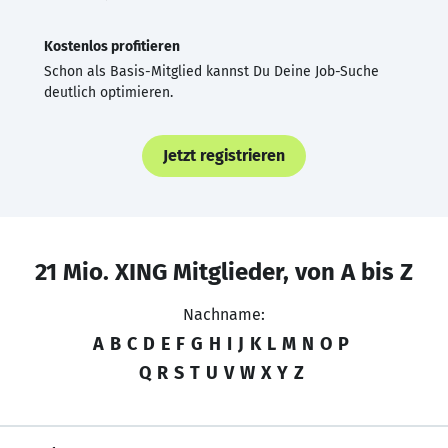
Kostenlos profitieren
Schon als Basis-Mitglied kannst Du Deine Job-Suche
deutlich optimieren.
Jetzt registrieren
21 Mio. XING Mitglieder, von A bis Z
Nachname:
A
B
C
D
E
F
G
H
I
J
K
L
M
N
O
P
Q
R
S
T
U
V
W
X
Y
Z