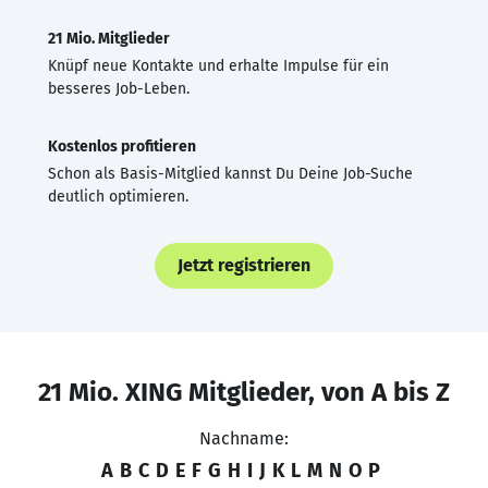
21 Mio. Mitglieder
Knüpf neue Kontakte und erhalte Impulse für ein
besseres Job-Leben.
Kostenlos profitieren
Schon als Basis-Mitglied kannst Du Deine Job-Suche
deutlich optimieren.
Jetzt registrieren
21 Mio. XING Mitglieder, von A bis Z
Nachname:
A
B
C
D
E
F
G
H
I
J
K
L
M
N
O
P