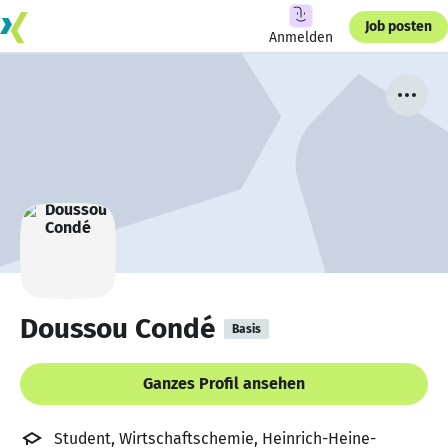
Job posten
Anmelden
Doussou Condé
Basis
Ganzes Profil ansehen
Student, Wirtschaftschemie, Heinrich-Heine-