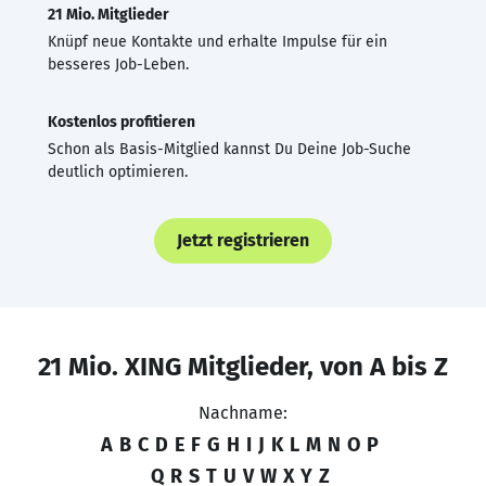
21 Mio. Mitglieder
Knüpf neue Kontakte und erhalte Impulse für ein
besseres Job-Leben.
Kostenlos profitieren
Schon als Basis-Mitglied kannst Du Deine Job-Suche
deutlich optimieren.
Jetzt registrieren
21 Mio. XING Mitglieder, von A bis Z
Nachname:
A
B
C
D
E
F
G
H
I
J
K
L
M
N
O
P
Q
R
S
T
U
V
W
X
Y
Z