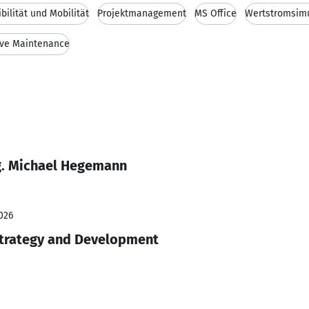
ibilität und Mobilität
Projektmanagement
MS Office
Wertstromsimu
ive Maintenance
ng. Michael Hegemann
026
Strategy and Development