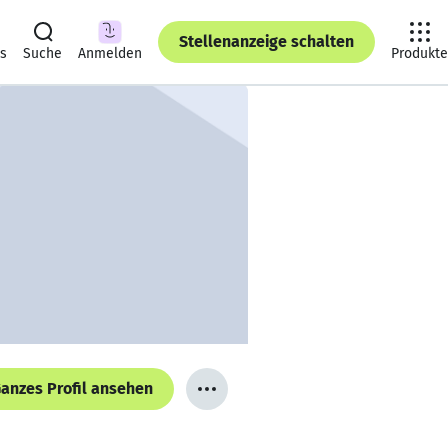
Stellenanzeige schalten
ts
Suche
Anmelden
Produkte
anzes Profil ansehen