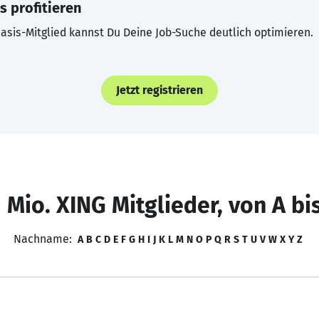
s profitieren
asis-Mitglied kannst Du Deine Job-Suche deutlich optimieren.
Jetzt registrieren
 Mio. XING Mitglieder, von A bi
Nachname:
A
B
C
D
E
F
G
H
I
J
K
L
M
N
O
P
Q
R
S
T
U
V
W
X
Y
Z