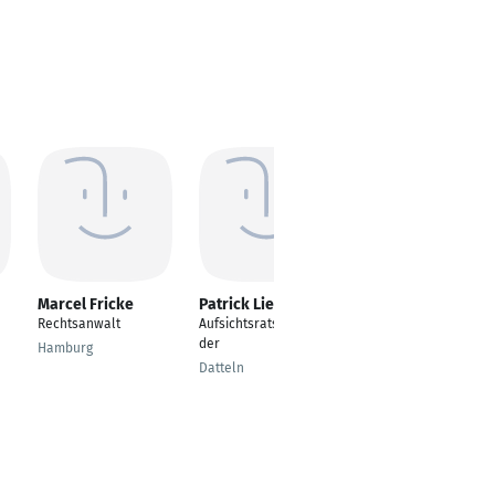
Marcel Fricke
Patrick Liedtke
Katharina
Miltenberger
Rechtsanwalt
Aufsichtsratsvorsitzen
Wirtschaftsrecht
der
Hamburg
Dresden
Datteln