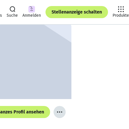
Stellenanzeige schalten
ts
Suche
Anmelden
Produkte
anzes Profil ansehen