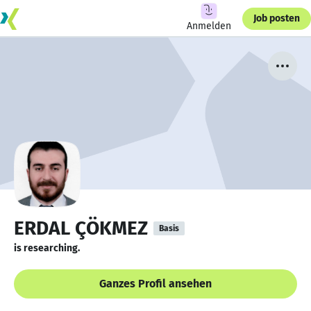
Job posten
Anmelden
ERDAL ÇÖKMEZ
Basis
is researching.
Ganzes Profil ansehen